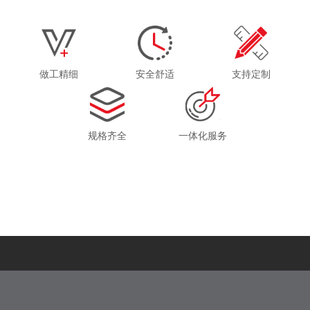
做工精细
安全舒适
支持定制
规格齐全
一体化服务